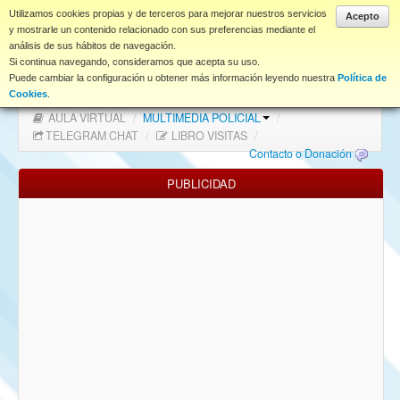
www.coet.es
Utilizamos cookies propias y de terceros para mejorar nuestros servicios
Acepto
y mostrarle un contenido relacionado con sus preferencias mediante el
análisis de sus hábitos de navegación.
Portal
Si continua navegando, consideramos que acepta su uso.
Puede cambiar la configuración u obtener más información leyendo nuestra
Política de
Índice Foros
/
MAPA WEB
/
MAPA FOROS
/
Cookies
.
AULA VIRTUAL
/
MULTIMEDIA POLICIAL
/
FAQ
TELEGRAM CHAT
/
LIBRO VISITAS
/
Contacto o Donación
NORMAS FORO
PUBLICIDAD
Descargas
Anonymous