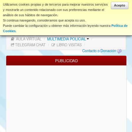
www.coet.es
Utilizamos cookies propias y de terceros para mejorar nuestros servicios
Acepto
y mostrarle un contenido relacionado con sus preferencias mediante el
análisis de sus hábitos de navegación.
Portal
Si continua navegando, consideramos que acepta su uso.
Puede cambiar la configuración u obtener más información leyendo nuestra
Política de
Índice Foros
/
MAPA WEB
/
MAPA FOROS
/
Cookies
.
AULA VIRTUAL
/
MULTIMEDIA POLICIAL
/
FAQ
TELEGRAM CHAT
/
LIBRO VISITAS
/
Contacto o Donación
NORMAS FORO
PUBLICIDAD
Descargas
Anonymous