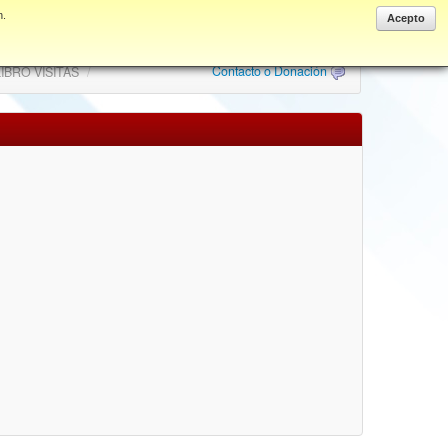
n.
Anonymous
Acepto
Contacto o Donación
IBRO VISITAS
/