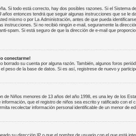
ña. Si todo está correcto, hay dos posibles razones. Si el Sistema d
3 años
entonces tendrá que seguir algunas instrucciones que se le da
ed mismo o por La Administración, antes de que pueda identificarse; e
 las instrucciones. Si no recibió ningún e-mail, seguramente la direcc
o anti-spam. Si está seguro de que la dirección de e-mail que proporc
do conectarme!
 o borrado su cuenta por alguna razón. También, algunos foros peri
el peso de la base de datos. Si es así, registrese de nuevo y particip
de Niños menores de 13 años del año 1998, es una ley de los Estado
 información, que el registro de niños sea escrito y ratificado con el
mita recolectar información personal identificable de un menor de ed
neado su dirección IP o que el nombre de usuario con el que está inte