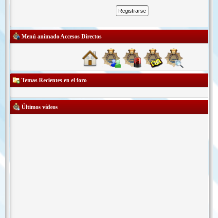
Menú animado Accesos Directos
Temas Recientes en el foro
Últimos vídeos