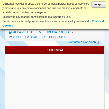
www.coet.es
Utilizamos cookies propias y de terceros para mejorar nuestros servicios
Acepto
y mostrarle un contenido relacionado con sus preferencias mediante el
análisis de sus hábitos de navegación.
Portal
Si continua navegando, consideramos que acepta su uso.
Puede cambiar la configuración u obtener más información leyendo nuestra
Política de
Índice Foros
/
MAPA WEB
/
MAPA FOROS
/
Cookies
.
AULA VIRTUAL
/
MULTIMEDIA POLICIAL
/
FAQ
TELEGRAM CHAT
/
LIBRO VISITAS
/
Contacto o Donación
NORMAS FORO
PUBLICIDAD
Descargas