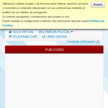
www.coet.es
Utilizamos cookies propias y de terceros para mejorar nuestros servicios
Acepto
y mostrarle un contenido relacionado con sus preferencias mediante el
análisis de sus hábitos de navegación.
Portal
Si continua navegando, consideramos que acepta su uso.
Puede cambiar la configuración u obtener más información leyendo nuestra
Política de
Índice Foros
/
MAPA WEB
/
MAPA FOROS
/
Cookies
.
AULA VIRTUAL
/
MULTIMEDIA POLICIAL
/
FAQ
TELEGRAM CHAT
/
LIBRO VISITAS
/
Contacto o Donación
NORMAS FORO
PUBLICIDAD
Descargas