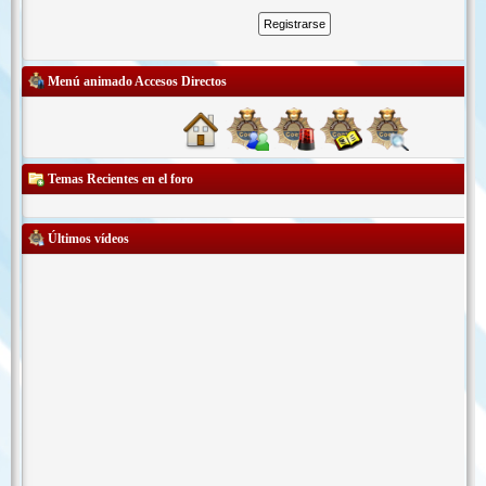
Menú animado Accesos Directos
Temas Recientes en el foro
Últimos vídeos