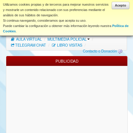
www.coet.es
Utilizamos cookies propias y de terceros para mejorar nuestros servicios
Acepto
y mostrarle un contenido relacionado con sus preferencias mediante el
análisis de sus hábitos de navegación.
Portal
Si continua navegando, consideramos que acepta su uso.
Puede cambiar la configuración u obtener más información leyendo nuestra
Política de
Índice Foros
/
MAPA WEB
/
MAPA FOROS
/
Cookies
.
AULA VIRTUAL
/
MULTIMEDIA POLICIAL
/
FAQ
TELEGRAM CHAT
/
LIBRO VISITAS
/
Contacto o Donación
NORMAS FORO
PUBLICIDAD
Descargas