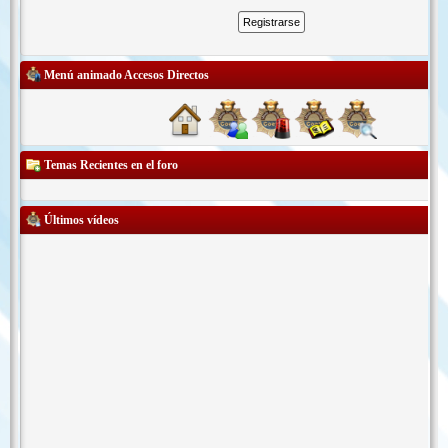
Menú animado Accesos Directos
Temas Recientes en el foro
Últimos vídeos