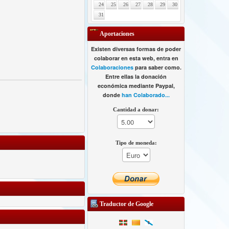
24
25
26
27
28
29
30
31
Aportaciones
Existen diversas formas de poder
colaborar en esta web, entra en
Colaboraciones
para saber como.
Entre ellas la donación
económica mediante Paypal,
donde
han Colaborado...
Cantidad a donar:
Tipo de moneda:
Traductor de Google