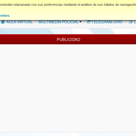
contenido relacionado con sus preferencias mediante el análisis de sus hábitos de navegació
FAQ
NORMAS FORO
Descargas
ookies
.
AULA VIRTUAL
/
MULTIMEDIA POLICIAL
/
TELEGRAM CHAT
/
L
PUBLICIDAD