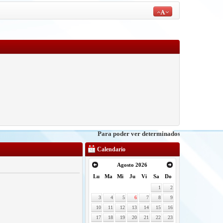
Para poder ver determinados contenidos debe
REGIS
Calendario
Agosto 2026
Lu
Ma
Mi
Ju
Vi
Sa
Do
1
2
3
4
5
6
7
8
9
10
11
12
13
14
15
16
17
18
19
20
21
22
23