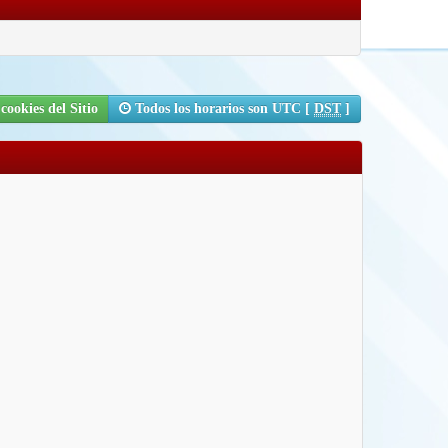
cookies del Sitio
Todos los horarios son UTC [
DST
]