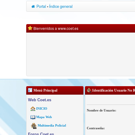
Portal
•
Índice general
Bienvenidos a www.coet.es
Menú Principal
Identificación Usuario No 
Web Coet.es
INICIO
Nombre de Usuario:
Mapa Web
Multimedia Policial
Contraseña:
Foros Coet.es