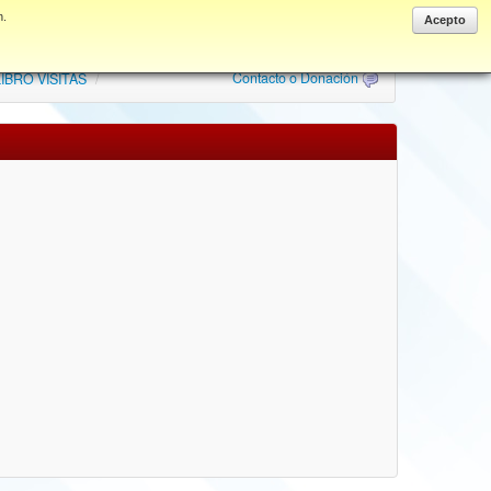
n.
Acepto
Contacto o Donación
IBRO VISITAS
/