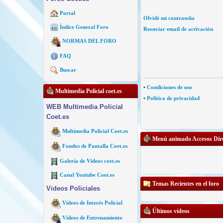
Portal
Olvidé mi contraseña
Índice General Foro
Reenviar email de activación
NORMAS DEL FORO
FAQ
Buscar
•
Condiciones de uso
Multimedia Policial coet.es
•
Política de privacidad
WEB Multimedia Policial
Coet.es
Multimedia Policial Coet.es
Menú animado Accesos Dire
Fondos de Pantalla Coet.es
Galería de Vídeos coet.es
Canal Youtube Coet.es
Temas Recientes en el foro
Videos Policiales
Vídeos de Interés Policial
Últimos vídeos
Vídeos de Entrenamiento