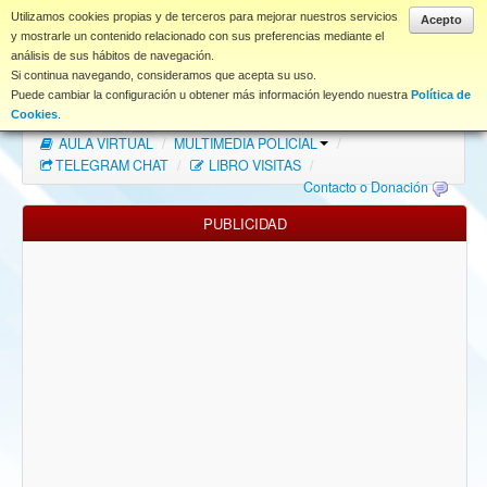
www.coet.es
Utilizamos cookies propias y de terceros para mejorar nuestros servicios
Acepto
y mostrarle un contenido relacionado con sus preferencias mediante el
análisis de sus hábitos de navegación.
Portal
Si continua navegando, consideramos que acepta su uso.
Puede cambiar la configuración u obtener más información leyendo nuestra
Política de
Índice Foros
/
MAPA WEB
/
MAPA FOROS
/
Cookies
.
AULA VIRTUAL
/
MULTIMEDIA POLICIAL
/
FAQ
TELEGRAM CHAT
/
LIBRO VISITAS
/
Contacto o Donación
NORMAS FORO
PUBLICIDAD
Descargas
Anonymous