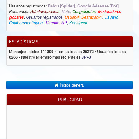
Usuarios registrados:
Baidu [Spider]
,
Google Adsense [Bot]
Referencia:
Administradores
,
Bots
,
Congresistas
,
Moderadores
globales
,
Usuarios registrados
,
Usuari@ Destacad@
,
Usuario
Colaborador Paypal
,
Usuario VIP
,
Xdesignar
ESTADÍSTICAS
Mensajes totales
141009
• Temas totales
25272
• Usuarios totales
8283
• Nuestro Miembro más reciente es
JP43
Índice general
PUBLICIDAD