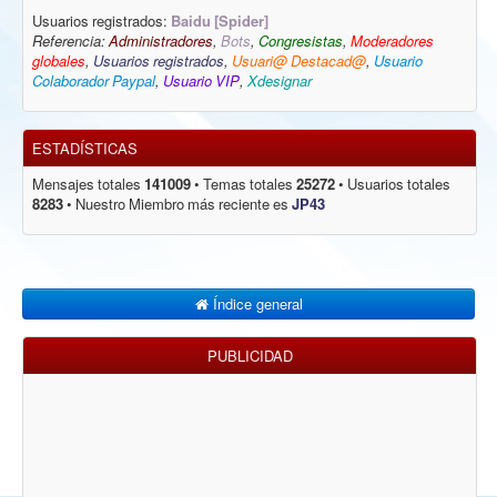
Usuarios registrados:
Baidu [Spider]
Referencia:
Administradores
,
Bots
,
Congresistas
,
Moderadores
globales
,
Usuarios registrados
,
Usuari@ Destacad@
,
Usuario
Colaborador Paypal
,
Usuario VIP
,
Xdesignar
ESTADÍSTICAS
Mensajes totales
141009
• Temas totales
25272
• Usuarios totales
8283
• Nuestro Miembro más reciente es
JP43
Índice general
PUBLICIDAD