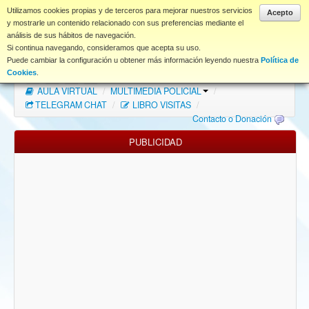
www.coet.es
Utilizamos cookies propias y de terceros para mejorar nuestros servicios
Acepto
y mostrarle un contenido relacionado con sus preferencias mediante el
análisis de sus hábitos de navegación.
Portal
Si continua navegando, consideramos que acepta su uso.
Puede cambiar la configuración u obtener más información leyendo nuestra
Política de
Índice Foros
/
MAPA WEB
/
MAPA FOROS
/
Cookies
.
AULA VIRTUAL
/
MULTIMEDIA POLICIAL
/
FAQ
TELEGRAM CHAT
/
LIBRO VISITAS
/
Contacto o Donación
NORMAS FORO
PUBLICIDAD
Descargas
Anonymous