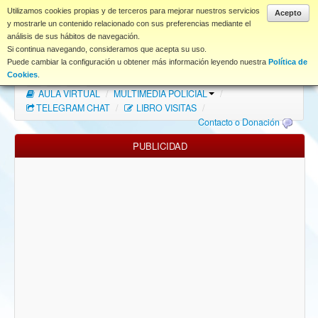
www.coet.es
Utilizamos cookies propias y de terceros para mejorar nuestros servicios
Acepto
y mostrarle un contenido relacionado con sus preferencias mediante el
análisis de sus hábitos de navegación.
Portal
Si continua navegando, consideramos que acepta su uso.
Puede cambiar la configuración u obtener más información leyendo nuestra
Política de
Índice Foros
/
MAPA WEB
/
MAPA FOROS
/
Cookies
.
AULA VIRTUAL
/
MULTIMEDIA POLICIAL
/
FAQ
TELEGRAM CHAT
/
LIBRO VISITAS
/
Contacto o Donación
NORMAS FORO
PUBLICIDAD
Descargas
Anonymous