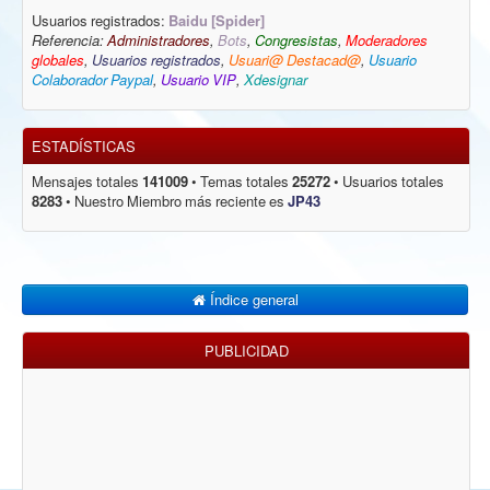
Usuarios registrados:
Baidu [Spider]
Referencia:
Administradores
,
Bots
,
Congresistas
,
Moderadores
globales
,
Usuarios registrados
,
Usuari@ Destacad@
,
Usuario
Colaborador Paypal
,
Usuario VIP
,
Xdesignar
ESTADÍSTICAS
Mensajes totales
141009
• Temas totales
25272
• Usuarios totales
8283
• Nuestro Miembro más reciente es
JP43
Índice general
PUBLICIDAD