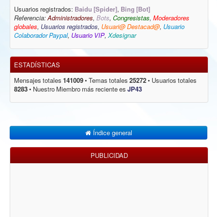
Usuarios registrados:
Baidu [Spider]
,
Bing [Bot]
Referencia:
Administradores
,
Bots
,
Congresistas
,
Moderadores
globales
,
Usuarios registrados
,
Usuari@ Destacad@
,
Usuario
Colaborador Paypal
,
Usuario VIP
,
Xdesignar
ESTADÍSTICAS
Mensajes totales
141009
• Temas totales
25272
• Usuarios totales
8283
• Nuestro Miembro más reciente es
JP43
Índice general
PUBLICIDAD