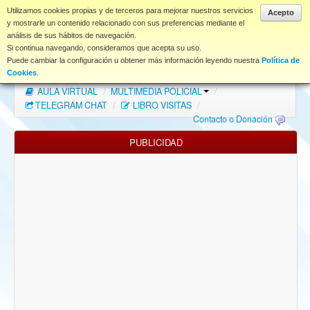
www.coet.es
Utilizamos cookies propias y de terceros para mejorar nuestros servicios
Acepto
y mostrarle un contenido relacionado con sus preferencias mediante el
análisis de sus hábitos de navegación.
Portal
Si continua navegando, consideramos que acepta su uso.
Puede cambiar la configuración u obtener más información leyendo nuestra
Política de
Índice Foros
/
MAPA WEB
/
MAPA FOROS
/
Cookies
.
AULA VIRTUAL
/
MULTIMEDIA POLICIAL
/
FAQ
TELEGRAM CHAT
/
LIBRO VISITAS
/
Contacto o Donación
NORMAS FORO
PUBLICIDAD
Descargas
Anonymous