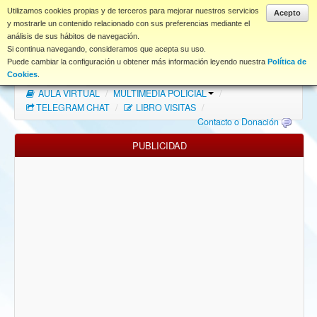
www.coet.es
Utilizamos cookies propias y de terceros para mejorar nuestros servicios
Acepto
y mostrarle un contenido relacionado con sus preferencias mediante el
análisis de sus hábitos de navegación.
Portal
Si continua navegando, consideramos que acepta su uso.
Puede cambiar la configuración u obtener más información leyendo nuestra
Política de
Índice Foros
/
MAPA WEB
/
MAPA FOROS
/
Cookies
.
AULA VIRTUAL
/
MULTIMEDIA POLICIAL
/
FAQ
TELEGRAM CHAT
/
LIBRO VISITAS
/
Contacto o Donación
NORMAS FORO
PUBLICIDAD
Descargas
Anonymous