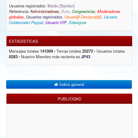
Usuarios registrados:
Baidu [Spider]
Referencia:
Administradores
,
Bots
,
Congresistas
,
Moderadores
globales
,
Usuarios registrados
,
Usuari@ Destacad@
,
Usuario
Colaborador Paypal
,
Usuario VIP
,
Xdesignar
ESTADÍSTICAS
Mensajes totales
141009
• Temas totales
25272
• Usuarios totales
8283
• Nuestro Miembro más reciente es
JP43
Índice general
PUBLICIDAD