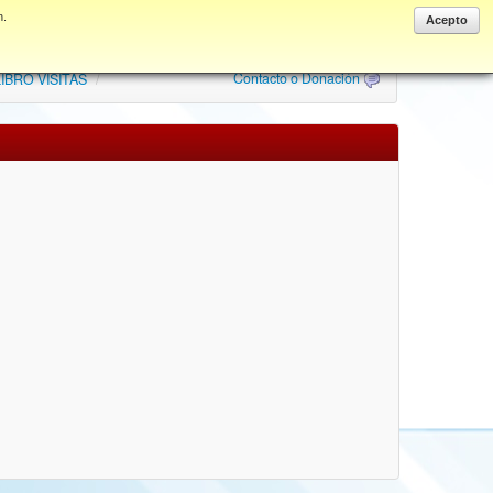
n.
Anonymous
Acepto
Contacto o Donación
IBRO VISITAS
/