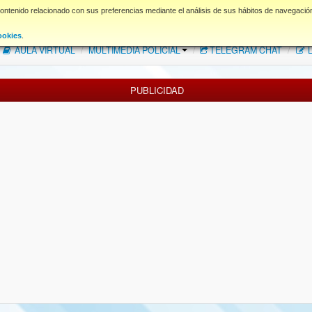
contenido relacionado con sus preferencias mediante el análisis de sus hábitos de navegació
FAQ
NORMAS FORO
Descargas
ookies
.
AULA VIRTUAL
/
MULTIMEDIA POLICIAL
/
TELEGRAM CHAT
/
L
PUBLICIDAD