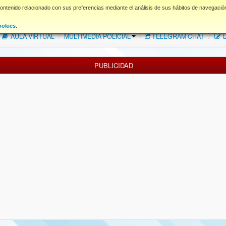
contenido relacionado con sus preferencias mediante el análisis de sus hábitos de navegació
FAQ
NORMAS FORO
Descargas
ookies
.
AULA VIRTUAL
/
MULTIMEDIA POLICIAL
/
TELEGRAM CHAT
/
L
PUBLICIDAD