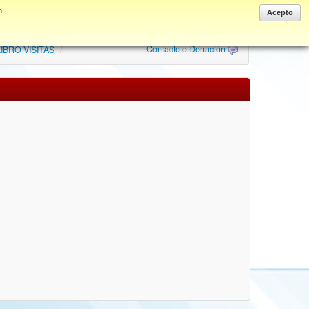
n.
Anonymous
Acepto
Contacto o Donación
IBRO VISITAS
/