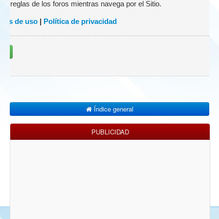
 las reglas de los foros mientras navega por el Sitio.
nes de uso
|
Política de privacidad
rse
Índice general
PUBLICIDAD