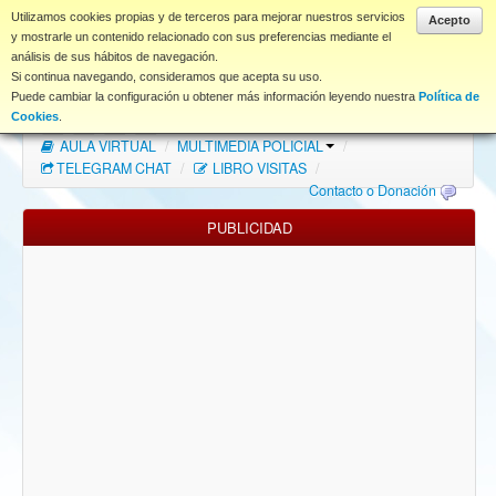
www.coet.es
Utilizamos cookies propias y de terceros para mejorar nuestros servicios
Acepto
y mostrarle un contenido relacionado con sus preferencias mediante el
análisis de sus hábitos de navegación.
Portal
Si continua navegando, consideramos que acepta su uso.
Puede cambiar la configuración u obtener más información leyendo nuestra
Política de
Índice Foros
/
MAPA WEB
/
MAPA FOROS
/
Cookies
.
AULA VIRTUAL
/
MULTIMEDIA POLICIAL
/
FAQ
TELEGRAM CHAT
/
LIBRO VISITAS
/
Contacto o Donación
NORMAS FORO
PUBLICIDAD
Descargas
Anonymous