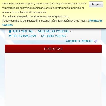
www.coet.es
Utilizamos cookies propias y de terceros para mejorar nuestros servicios
Acepto
y mostrarle un contenido relacionado con sus preferencias mediante el
análisis de sus hábitos de navegación.
Portal
Si continua navegando, consideramos que acepta su uso.
Puede cambiar la configuración u obtener más información leyendo nuestra
Política de
Índice Foros
/
MAPA WEB
/
MAPA FOROS
/
Cookies
.
AULA VIRTUAL
/
MULTIMEDIA POLICIAL
/
FAQ
TELEGRAM CHAT
/
LIBRO VISITAS
/
Contacto o Donación
NORMAS FORO
PUBLICIDAD
Descargas
Anonymous