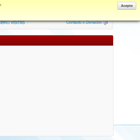
n.
Anonymous
Acepto
Contacto o Donación
IBRO VISITAS
/