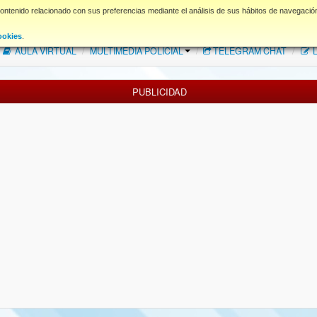
contenido relacionado con sus preferencias mediante el análisis de sus hábitos de navegació
FAQ
NORMAS FORO
Descargas
ookies
.
AULA VIRTUAL
/
MULTIMEDIA POLICIAL
/
TELEGRAM CHAT
/
L
PUBLICIDAD