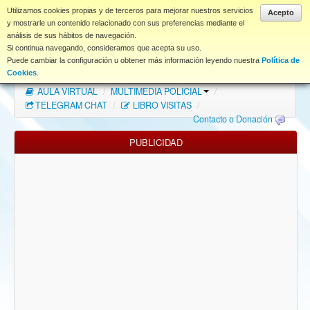
www.coet.es
Utilizamos cookies propias y de terceros para mejorar nuestros servicios
Acepto
y mostrarle un contenido relacionado con sus preferencias mediante el
análisis de sus hábitos de navegación.
Portal
Si continua navegando, consideramos que acepta su uso.
Puede cambiar la configuración u obtener más información leyendo nuestra
Política de
Índice Foros
/
MAPA WEB
/
MAPA FOROS
/
Cookies
.
AULA VIRTUAL
/
MULTIMEDIA POLICIAL
/
FAQ
TELEGRAM CHAT
/
LIBRO VISITAS
/
Contacto o Donación
NORMAS FORO
PUBLICIDAD
Descargas
Anonymous