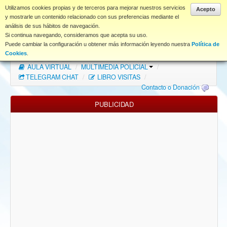
www.coet.es
Utilizamos cookies propias y de terceros para mejorar nuestros servicios
Acepto
y mostrarle un contenido relacionado con sus preferencias mediante el
análisis de sus hábitos de navegación.
Portal
Si continua navegando, consideramos que acepta su uso.
Puede cambiar la configuración u obtener más información leyendo nuestra
Política de
Índice Foros
/
MAPA WEB
/
MAPA FOROS
/
Cookies
.
AULA VIRTUAL
/
MULTIMEDIA POLICIAL
/
FAQ
TELEGRAM CHAT
/
LIBRO VISITAS
/
Contacto o Donación
NORMAS FORO
PUBLICIDAD
Descargas
Anonymous