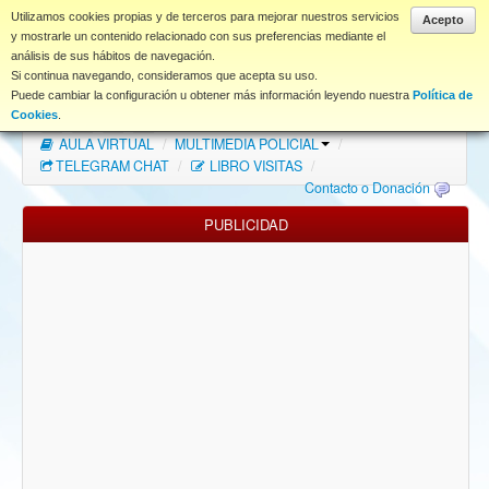
www.coet.es
Utilizamos cookies propias y de terceros para mejorar nuestros servicios
Acepto
y mostrarle un contenido relacionado con sus preferencias mediante el
análisis de sus hábitos de navegación.
Portal
Si continua navegando, consideramos que acepta su uso.
Puede cambiar la configuración u obtener más información leyendo nuestra
Política de
Índice Foros
/
MAPA WEB
/
MAPA FOROS
/
Cookies
.
AULA VIRTUAL
/
MULTIMEDIA POLICIAL
/
FAQ
TELEGRAM CHAT
/
LIBRO VISITAS
/
Contacto o Donación
NORMAS FORO
PUBLICIDAD
Descargas
Anonymous