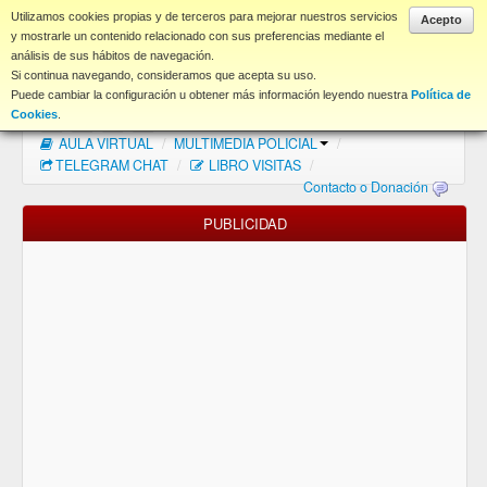
www.coet.es
Utilizamos cookies propias y de terceros para mejorar nuestros servicios
Acepto
y mostrarle un contenido relacionado con sus preferencias mediante el
análisis de sus hábitos de navegación.
Portal
Si continua navegando, consideramos que acepta su uso.
Puede cambiar la configuración u obtener más información leyendo nuestra
Política de
Índice Foros
/
MAPA WEB
/
MAPA FOROS
/
Cookies
.
AULA VIRTUAL
/
MULTIMEDIA POLICIAL
/
FAQ
TELEGRAM CHAT
/
LIBRO VISITAS
/
Contacto o Donación
NORMAS FORO
PUBLICIDAD
Descargas
Anonymous