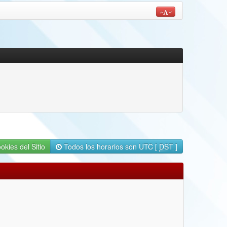
okies del Sitio
Todos los horarios son UTC [
DST
]