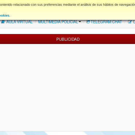
contenido relacionado con sus preferencias mediante el análisis de sus hábitos de navegació
FAQ
NORMAS FORO
Descargas
ookies
.
AULA VIRTUAL
/
MULTIMEDIA POLICIAL
/
TELEGRAM CHAT
/
L
PUBLICIDAD