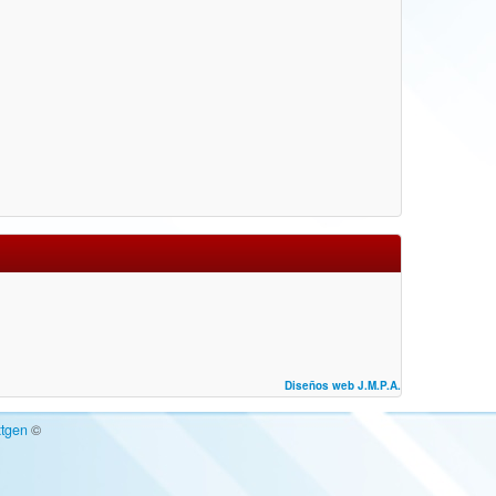
Diseños web J.M.P.A.
tgen
©