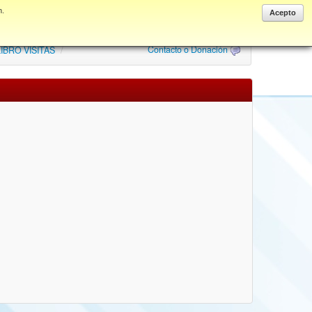
n.
Anonymous
Acepto
Contacto o Donación
IBRO VISITAS
/