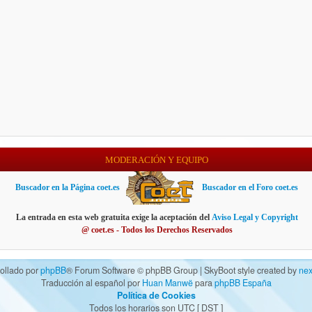
MODERACIÓN Y EQUIPO
Buscador en la Página coet.es
Buscador en el Foro coet.es
La entrada en esta web gratuita exige la aceptación del
Aviso Legal y Copyright
@ coet.es - Todos los Derechos Reservados
ollado por
phpBB
® Forum Software © phpBB Group | SkyBoot style created by
nex
Traducción al español por
Huan Manwë
para
phpBB España
Política de Cookies
Todos los horarios son UTC [
DST
]