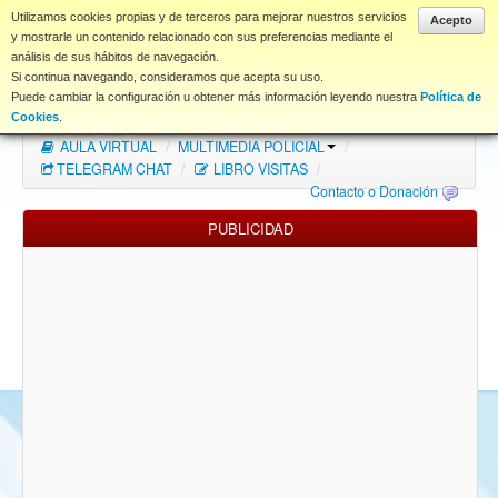
www.coet.es
Utilizamos cookies propias y de terceros para mejorar nuestros servicios
Acepto
y mostrarle un contenido relacionado con sus preferencias mediante el
análisis de sus hábitos de navegación.
Portal
Si continua navegando, consideramos que acepta su uso.
Puede cambiar la configuración u obtener más información leyendo nuestra
Política de
Índice Foros
/
MAPA WEB
/
MAPA FOROS
/
Cookies
.
AULA VIRTUAL
/
MULTIMEDIA POLICIAL
/
FAQ
TELEGRAM CHAT
/
LIBRO VISITAS
/
Contacto o Donación
NORMAS FORO
PUBLICIDAD
Descargas
Anonymous