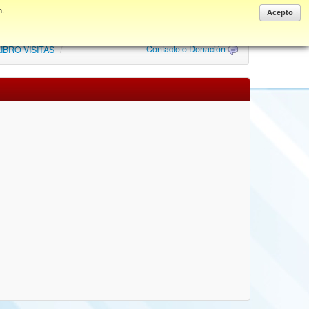
n.
Anonymous
Acepto
Contacto o Donación
IBRO VISITAS
/