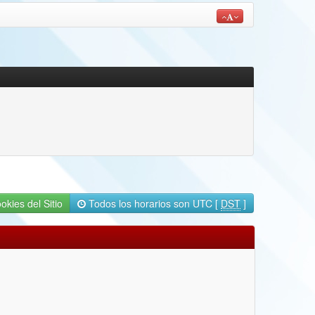
okies del Sitio
Todos los horarios son UTC [
DST
]