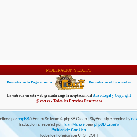
MODERACIÓN Y EQUIPO
Buscador en la Página coet.es
Buscador en el Foro coet.es
La entrada en esta web gratuita exige la aceptación del
Aviso Legal y Copyright
@ coet.es - Todos los Derechos Reservados
ollado por
phpBB
® Forum Software © phpBB Group | SkyBoot style created by
nex
Traducción al español por
Huan Manwë
para
phpBB España
Política de Cookies
Todos los horarios son UTC [
DST
]