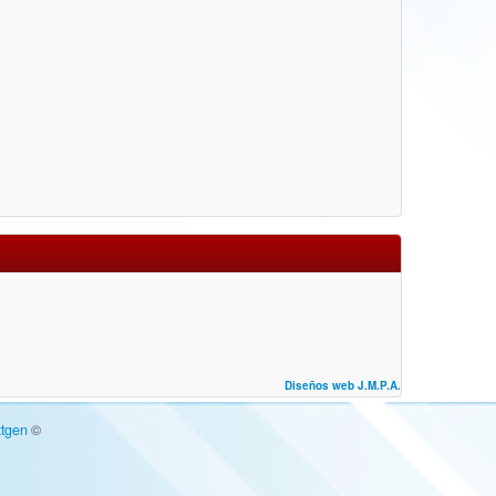
Diseños web J.M.P.A.
tgen
©