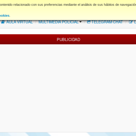
contenido relacionado con sus preferencias mediante el análisis de sus hábitos de navegació
FAQ
NORMAS FORO
Descargas
ookies
.
AULA VIRTUAL
/
MULTIMEDIA POLICIAL
/
TELEGRAM CHAT
/
L
PUBLICIDAD