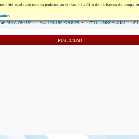
contenido relacionado con sus preferencias mediante el análisis de sus hábitos de navegació
FAQ
NORMAS FORO
Descargas
ookies
.
AULA VIRTUAL
/
MULTIMEDIA POLICIAL
/
TELEGRAM CHAT
/
L
PUBLICIDAD