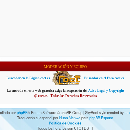
MODERACIÓN Y EQUIPO
Buscador en la Página coet.es
Buscador en el Foro coet.es
La entrada en esta web gratuita exige la aceptación del
Aviso Legal y Copyright
@ coet.es - Todos los Derechos Reservados
ollado por
phpBB
® Forum Software © phpBB Group | SkyBoot style created by
nex
Traducción al español por
Huan Manwë
para
phpBB España
Política de Cookies
Todos los horarios son UTC [
DST
]