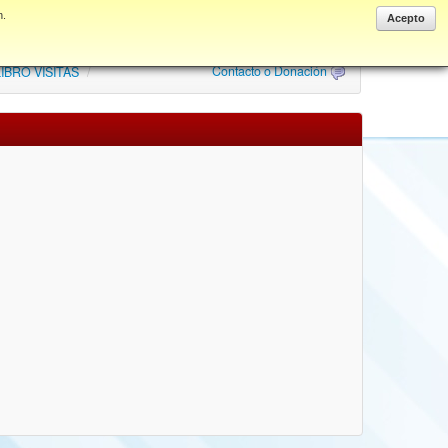
n.
Anonymous
Acepto
Contacto o Donación
IBRO VISITAS
/