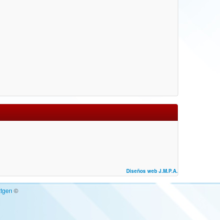
Diseños web J.M.P.A.
tgen
©