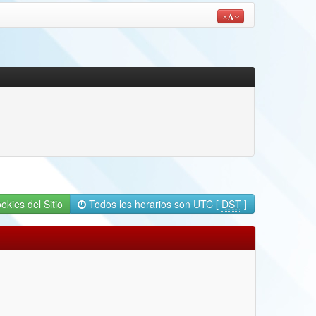
okies del Sitio
Todos los horarios son UTC [
DST
]