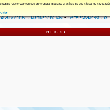
contenido relacionado con sus preferencias mediante el análisis de sus hábitos de navegació
FAQ
NORMAS FORO
Descargas
ookies
.
AULA VIRTUAL
/
MULTIMEDIA POLICIAL
/
TELEGRAM CHAT
/
L
PUBLICIDAD