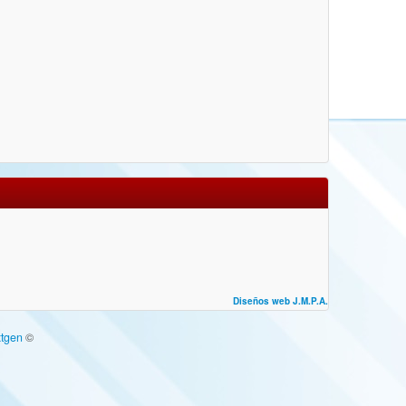
Diseños web J.M.P.A.
tgen
©