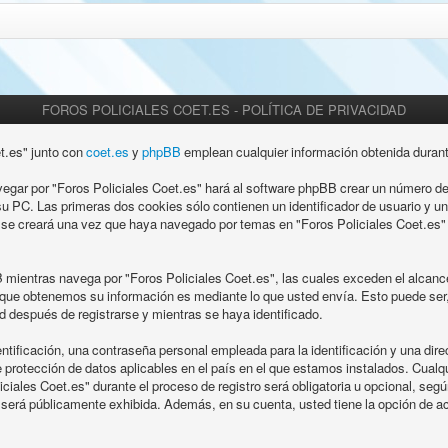
FOROS POLICIALES COET.ES - POLÍTICA DE PRIVACIDAD
et.es" junto con
coet.es
y
phpBB
emplean cualquier información obtenida durant
egar por "Foros Policiales Coet.es" hará al software phpBB crear un número de
u PC. Las primeras dos cookies sólo contienen un identificador de usuario y u
 se creará una vez que haya navegado por temas en "Foros Policiales Coet.es" y
ientras navega por "Foros Policiales Coet.es", las cuales exceden el alcance
que obtenemos su información es mediante lo que usted envía. Esto puede ser, 
 después de registrarse y mientras se haya identificado.
ificación, una contraseña personal empleada para la identificación y una direc
e protección de datos aplicables en el país en el que estamos instalados. Cual
ciales Coet.es" durante el proceso de registro será obligatoria u opcional, según
a será públicamente exhibida. Además, en su cuenta, usted tiene la opción de 