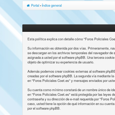
Portal
•
Índice general
Esta política explica con detalle cómo "Foros Policiales Co
Su información es obtenida por dos vías. Primeramente, nav
se descargan en los archivos temporales del navegador de s
asignada a usted por el software phpBB. Una tercera cookie
objeto de optimizar su experiencia de usuario.
Además podemos crear cookies externas al software phpBB m
creadas por el software phpBB. La segunda vía mediante la 
en "Foros Policiales Coet.es" y mensajes enviados por usted
Su cuenta como mínimo constará de un nombre único de ident
en "Foros Policiales Coet.es" está protegida por las leyes d
contraseña y su dirección de e-mail requerida por "Foros Poli
caso, usted tiene la opción de qué información en su cuent
por el software phpBB.