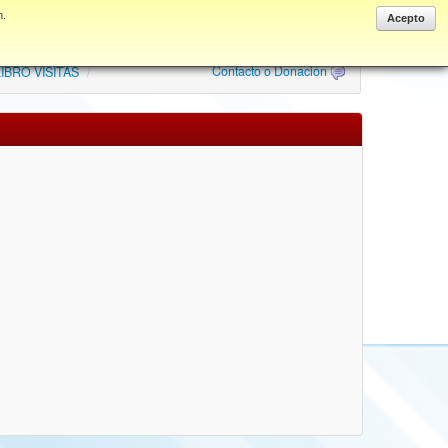
n.
Anonymous
Acepto
Contacto o Donación
IBRO VISITAS
/