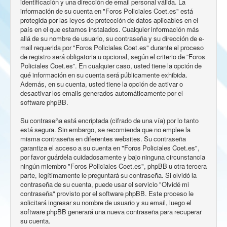
identificación y una dirección de email personal válida. La
información de su cuenta en "Foros Policiales Coet.es" está
protegida por las leyes de protección de datos aplicables en el
país en el que estamos instalados. Cualquier información más
allá de su nombre de usuario, su contraseña y su dirección de e-
mail requerida por "Foros Policiales Coet.es" durante el proceso
de registro será obligatoria u opcional, según el criterio de “Foros
Policiales Coet.es”. En cualquier caso, usted tiene la opción de
qué información en su cuenta será públicamente exhibida.
Además, en su cuenta, usted tiene la opción de activar o
desactivar los emails generados automáticamente por el
software phpBB.
Su contraseña está encriptada (cifrado de una vía) por lo tanto
está segura. Sin embargo, se recomienda que no emplee la
misma contraseña en diferentes websites. Su contraseña
garantiza el acceso a su cuenta en "Foros Policiales Coet.es",
por favor guárdela cuidadosamente y bajo ninguna circunstancia
ningún miembro "Foros Policiales Coet.es", phpBB u otra tercera
parte, legítimamente le preguntará su contraseña. Si olvidó la
contraseña de su cuenta, puede usar el servicio "Olvidé mi
contraseña" provisto por el software phpBB. Este proceso le
solicitará ingresar su nombre de usuario y su email, luego el
software phpBB generará una nueva contraseña para recuperar
su cuenta.