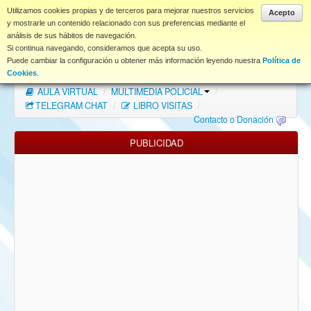
www.coet.es
Utilizamos cookies propias y de terceros para mejorar nuestros servicios
Acepto
y mostrarle un contenido relacionado con sus preferencias mediante el
análisis de sus hábitos de navegación.
Portal
Si continua navegando, consideramos que acepta su uso.
Puede cambiar la configuración u obtener más información leyendo nuestra
Política de
Índice Foros
/
MAPA WEB
/
MAPA FOROS
/
Cookies
.
AULA VIRTUAL
/
MULTIMEDIA POLICIAL
/
FAQ
TELEGRAM CHAT
/
LIBRO VISITAS
/
Contacto o Donación
NORMAS FORO
PUBLICIDAD
Descargas
Anonymous