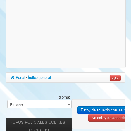
Portal
•
Índice general
Idioma:
FOROS POLICIALES COET.ES -
REGISTRO