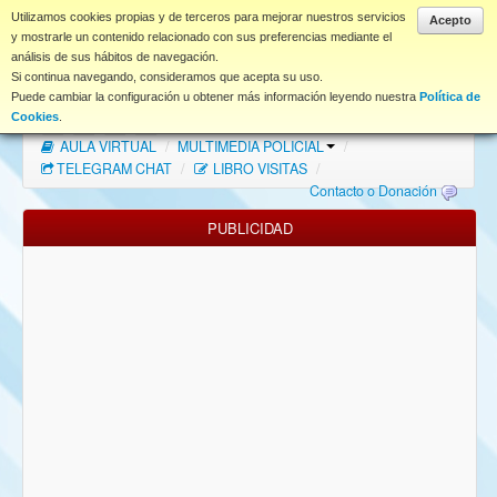
www.coet.es
Utilizamos cookies propias y de terceros para mejorar nuestros servicios
Acepto
y mostrarle un contenido relacionado con sus preferencias mediante el
análisis de sus hábitos de navegación.
Portal
Si continua navegando, consideramos que acepta su uso.
Puede cambiar la configuración u obtener más información leyendo nuestra
Política de
Índice Foros
/
MAPA WEB
/
MAPA FOROS
/
Cookies
.
AULA VIRTUAL
/
MULTIMEDIA POLICIAL
/
FAQ
TELEGRAM CHAT
/
LIBRO VISITAS
/
Contacto o Donación
NORMAS FORO
PUBLICIDAD
Descargas
Anonymous