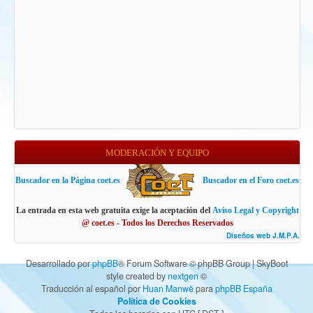
MODERACIÓN Y EQUIPO
Buscador en la Página coet.es
Buscador en el Foro coet.es
La entrada en esta web gratuita exige la aceptación del
Aviso Legal y Copyright
@ coet.es - Todos los Derechos Reservados
Diseños web J.M.P.A.
Desarrollado por
phpBB
® Forum Software © phpBB Group | SkyBoot
style created by
nextgen
©
Traducción al español por
Huan Manwë
para
phpBB España
Política de Cookies