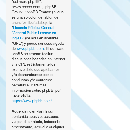
"software phpBB",
"www.phpbb.com", "phpBB
Group", "phpBB Teams") el cual
es una solución de tablón de
anuncios liberada bajo la
"
Licencia Pública General
(General Public License en
inglés)
" (de aquí en adelante
"GPL") y puede ser descargada
de
www.phpbb.com
. El software
phpBB solamente facilita
discusiones basadas en Internet
y la GPL estrictamente los
excluye de lo que aprobamos
y/o desaprobamos como
conductas y/o contenido
permisible. Para más
información sobre phpBB, por
favor visite:
https://www.phpbb.com/
.
Acuerda
no enviar ningun
contenido abusivo, obsceno,
vulgar, difamatorio, indecente,
amenazante, sexual o cualquier