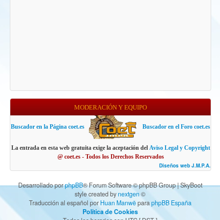
MODERACIÓN Y EQUIPO
Buscador en la Página coet.es
Buscador en el Foro coet.es
La entrada en esta web gratuita exige la aceptación del
Aviso Legal y Copyright
@ coet.es - Todos los Derechos Reservados
Diseños web J.M.P.A.
Desarrollado por
phpBB
® Forum Software © phpBB Group | SkyBoot
style created by
nextgen
©
Traducción al español por
Huan Manwë
para
phpBB España
Política de Cookies