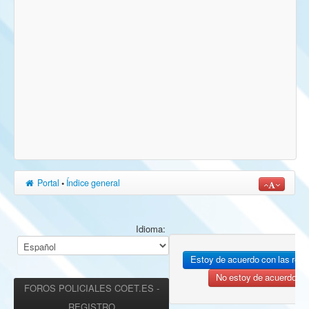
Portal
•
Índice general
Idioma:
FOROS POLICIALES COET.ES -
REGISTRO