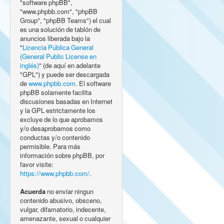
"software phpBB",
"www.phpbb.com", "phpBB
Group", "phpBB Teams") el cual
es una solución de tablón de
anuncios liberada bajo la
"
Licencia Pública General
(General Public License en
inglés)
" (de aquí en adelante
"GPL") y puede ser descargada
de
www.phpbb.com
. El software
phpBB solamente facilita
discusiones basadas en Internet
y la GPL estrictamente los
excluye de lo que aprobamos
y/o desaprobamos como
conductas y/o contenido
permisible. Para más
información sobre phpBB, por
favor visite:
https://www.phpbb.com/
.
Acuerda
no enviar ningun
contenido abusivo, obsceno,
vulgar, difamatorio, indecente,
amenazante, sexual o cualquier