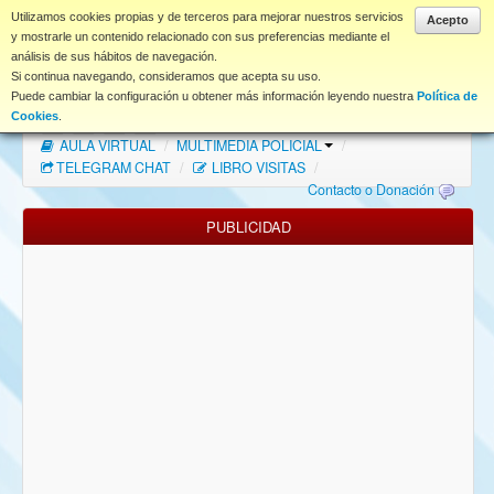
www.coet.es
Utilizamos cookies propias y de terceros para mejorar nuestros servicios
Acepto
y mostrarle un contenido relacionado con sus preferencias mediante el
análisis de sus hábitos de navegación.
Portal
Si continua navegando, consideramos que acepta su uso.
Puede cambiar la configuración u obtener más información leyendo nuestra
Política de
Índice Foros
/
MAPA WEB
/
MAPA FOROS
/
Cookies
.
AULA VIRTUAL
/
MULTIMEDIA POLICIAL
/
FAQ
TELEGRAM CHAT
/
LIBRO VISITAS
/
Contacto o Donación
NORMAS FORO
PUBLICIDAD
Descargas
Anonymous