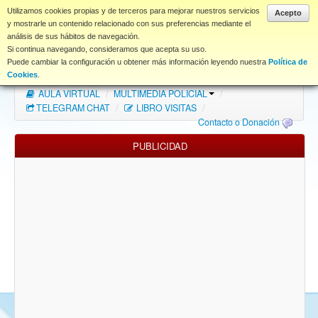
www.coet.es
Utilizamos cookies propias y de terceros para mejorar nuestros servicios
Acepto
y mostrarle un contenido relacionado con sus preferencias mediante el
análisis de sus hábitos de navegación.
Portal
Si continua navegando, consideramos que acepta su uso.
Puede cambiar la configuración u obtener más información leyendo nuestra
Política de
Índice Foros
/
MAPA WEB
/
MAPA FOROS
/
Cookies
.
AULA VIRTUAL
/
MULTIMEDIA POLICIAL
/
FAQ
TELEGRAM CHAT
/
LIBRO VISITAS
/
Contacto o Donación
NORMAS FORO
PUBLICIDAD
Descargas
Anonymous