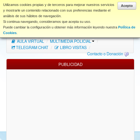
www.coet.es
Utilizamos cookies propias y de terceros para mejorar nuestros servicios
Acepto
y mostrarle un contenido relacionado con sus preferencias mediante el
análisis de sus hábitos de navegación.
Portal
Si continua navegando, consideramos que acepta su uso.
Puede cambiar la configuración u obtener más información leyendo nuestra
Política de
Índice Foros
/
MAPA WEB
/
MAPA FOROS
/
Cookies
.
AULA VIRTUAL
/
MULTIMEDIA POLICIAL
/
FAQ
TELEGRAM CHAT
/
LIBRO VISITAS
/
Contacto o Donación
NORMAS FORO
PUBLICIDAD
Descargas
Anonymous