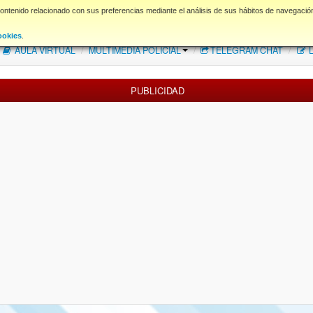
contenido relacionado con sus preferencias mediante el análisis de sus hábitos de navegació
FAQ
NORMAS FORO
Descargas
ookies
.
AULA VIRTUAL
/
MULTIMEDIA POLICIAL
/
TELEGRAM CHAT
/
L
PUBLICIDAD