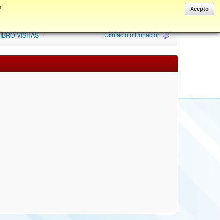
n.
Anonymous
Acepto
Contacto o Donación
IBRO VISITAS
/