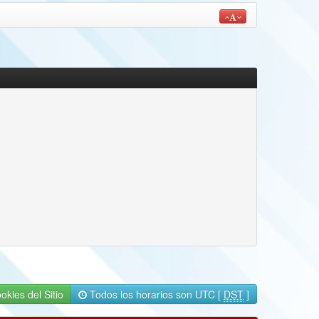
okies del Sitio
Todos los horarios son UTC [
DST
]