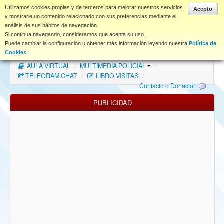
www.coet.es
Utilizamos cookies propias y de terceros para mejorar nuestros servicios
Acepto
y mostrarle un contenido relacionado con sus preferencias mediante el
análisis de sus hábitos de navegación.
Portal
Si continua navegando, consideramos que acepta su uso.
Puede cambiar la configuración u obtener más información leyendo nuestra
Política de
Índice Foros
/
MAPA WEB
/
MAPA FOROS
/
Cookies
.
AULA VIRTUAL
/
MULTIMEDIA POLICIAL
/
FAQ
TELEGRAM CHAT
/
LIBRO VISITAS
/
Contacto o Donación
NORMAS FORO
PUBLICIDAD
Descargas
Anonymous