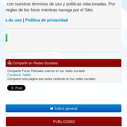
zado con nuestros términos de uso y políticas relacionadas. Por
 las reglas de los foros mientras navega por el Sitio.
nes de uso
|
Política de privacidad
rse
Compartir en Redes Sociales
Comparte Foros Policiales coet.es en tus redes sociales
Facebook
Twitter
Comparte esta página que estas visitando en tus redes sociales
Índice general
PUBLICIDAD