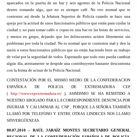
aparcados en la puerta de un bar y seis agentes de la Policía Nacional
dentro tomando algo, que no es siempre café. No veo normal que te
contesten así desde la Jefatura Superior de Policía cuando se hace una
queja por la actitud de unos funcionarios públicos que están para cuidar la
ciudad y no para tomar cafés o copas en una bar en las horas de servicios;
y menos en grupo, dejando que los delincuentes actúen libremente sin
problemas por toda la ciudad. No es normal que te contesten mal y den la
razón a estos funcionarios públicos que no están haciendo bien su trabajo
de velar por la seguridad de todos. Esperando que todo esto pueda cambiar
algún día, atentamente se despide una contribuyente bastante descontenta
con la forma de actuar de la Policía Nacional.
CONTESTACIÓN POR EL MISMO MEDIO DE LA CONFEDERACION
ESPAÑOLA DE POLICIA DE EXTREMADURA CEP
(
http://www.cepextremadura.es/
), ASIMISMO SE HA REMITIDO A
NUESTRO ABOGADO PARA LA CORRESPONDIENTE DENUNCIA POR
INJURIAR Y CALUMNIAR AL CNP , PORQUE LA SEÑORA TAMBIÉN
LLAMÓ POR TELEFONO Y ENTRE OTRAS LINDECES NOS LLAMO
SINVERGÜENZAS.
08.07.2010 – RAÚL JARAÍZ MONTES SECRETARIO GENERAL
REGIONAL DE LA CONFEDERACIÓN ESPAÑOLA DE POLICÍA.