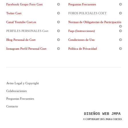
Facebook Grupo Foro Coet
Preguntas Frecuentes
Twiter Coet
FOROS POLICIALES COET
Canal Youtube Coet.es
Normas de Obligatorias de Participación
PERFILES PERSONALES Coet
Faqs (Instrucciones)
Blog Personal de Coet
Condiciones de Uso
Instagram Perfil Personal Coet
Política de Privacidad
Aviso Legal y Copyright
Colaboraciones
Preguntas Frecuentes
Contacto
DISEÑOS WEB JMPA
© COPYRIGHT 2015. PARA COET.ES