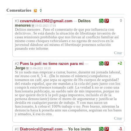
Comentarios
0
#3
covarrubias1582@gmail.com
—
Delitos
menores
19-02-2023 17:01
Delitos menores . Paso el comentario de que por influencia con
delictivos . Se está dando la situación de libertinaje invasión de
casas reuniones prohibidas que nos llevan al conflicto familiar así
mismo como choques vehiculares e no ngesta de nocivos en la
juventud dándose así mismo el libertinaje ponemos solución
pasando este informe.
Citar
+2
#2
Pues la poli no tiene razon para mi
—
Jorge
21-04-2022 18:59
Si yo nada mas empezar a currar, bueno, durante mi jornada laboral,
me reuno con 6, 5 4... (Da lo mismo el número) compañeros y
tomamos un café, que sepa su agente de l9s cuerpos de seguridad?
del estado español, que me mandan a la cola del paro junto con los
compis k estuviésemos tomando café. La verdad k no se como una
funcionaria publica(si, su sueldo sale de mis impuestos, porque no
se que quiere decir k la poli paga impuestos, incluido el de la
persona denunciante) tiene el morro de argumentar y justificar la
desidia en cualquier puesto de trabajo. Y con mas razon un
funcionario, k cobra el 100% trabaje o no. Pero bueno, mientras la
denuncia haya k ponerla ante sus compañeros, seguiran en los bares
y armados, k esa es otra.
Citar
-1
#1
Diatronicsl@gmail.com
—
Yo los invito