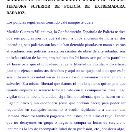
JEFATURA SUPERIOR DE POLICÍA DE EXTREMADURA.
BADAJOZ.
Los policías seguiremos tomando café aunque te duela
Matilde Guerrero Villanueva, la Confederación Española de Policía te dice
que seis policías son los que salvaron a unos ancianos de morir en dos
incendios, seis policías son los que han detenido pistolas en mano a varios
atracadores, seis policías rescataron cientos de obras de arte robadas, seis
policías cuidan de las mujeres maltratadas 24 horas, seis policías patrullan
24 horas para que el ciudadano tenga la libertad de circular y divertirse,
para que ejerzan todos sus derechos y aquí no se queja nadie de que están
seis policías y la ciudad vacía. Diles a ellos que vayamos de uno en uno a
salvarles. Esa misma libertad que damos tú nos la quieres quitar para que
cuando empieza su servicio tome un café con sus compañeros, para luego
vigilar toda la noche la ciudad, significando, además, que lo hacen en un
lugar público y sin esconderse (cosa que podrían hacer) para poder ser
requeridos en cualquier momento o acudir rápidamente a atender una
llamada. Nosotros también pagamos impuestos; entre ellos el tuyo. Espero
que no desayunes en grupo o hagas la compra en horas de servicio o
incumplas la ley de incompatibilidad de tu profesión, etc., por decir algo;