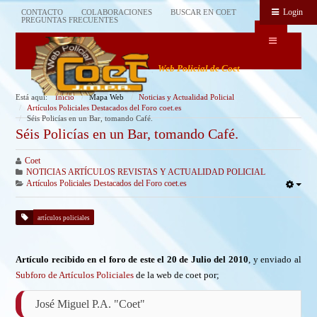
Login
CONTACTO
COLABORACIONES
BUSCAR EN COET
PREGUNTAS FRECUENTES
Web Policial de Coet
Está aquí:
Inicio
Mapa Web
Noticias y Actualidad Policial
Artículos Policiales Destacados del Foro coet.es
Séis Policías en un Bar, tomando Café.
Séis Policías en un Bar, tomando Café.
Coet
NOTICIAS ARTÍCULOS REVISTAS Y ACTUALIDAD POLICIAL
Artículos Policiales Destacados del Foro coet.es
artículos policiales
Artículo recibido en el foro de este el 20 de Julio del 2010
, y enviado al
Subforo de Artículos Policiales
de la web de coet por;
José Miguel P.A. "Coet"